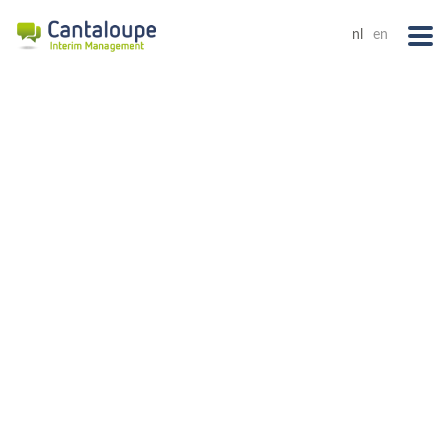
nl
en
CANTALOUPE INFORMEERT!
Cantaloupe Interim Management prijst zich gelukkig om
met een uitgebreid netwerk van ervaren HR Interim
Managers succesvol en op interpersoonlijk vlak verrijkend
samen te werken. “Cantaloupe Informeert!” weerspiegelt
deze samenwerking: naast onze eigen nieuwsberichten kan
u er ook de bijdragen van onze freelance HR experten lezen.
Deze handelen niet alleen over specifieke HR onderwerpen,
maar ook over wat actueel is in onze samenleving.